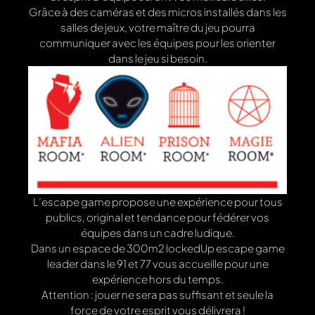
Grâce à des caméras et des micros installés dans les
salles de jeux, votre maître du jeu pourra
communiquer avec les équipes pour les orienter
dans le jeu si besoin.
L’escape game propose une expérience pour tous
publics, original et tendance pour fédérer vos
équipes dans un cadre ludique.
Dans un espace de 300m2 lockedUp escape game
leader dans le 91 et 77 vous accueille pour une
expérience hors du temps.
Attention : jouer ne sera pas suffisant et seule la
force de votre esprit vous délivrera !