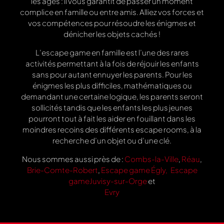
les âges : il vous garantit de passer un moment
complice en famille ou entre amis. Alliez vos forces et
vos compétences pour résoudre les énigmes et
dénicher les objets cachés !
L’escape game en famille est l’une des rares
activités permettant à la fois de réjouir les enfants
sans pour autant ennuyer les parents. Pour les
énigmes les plus difficiles, mathématiques ou
demandant une certaine logique, les parents seront
sollicités tandis que les enfants les plus jeunes
pourront tout à fait les aider en fouillant dans les
moindres recoins des différents escape rooms, à la
recherche d’un objet ou d’une clé.
Nous sommes aussi près de :
Combs-la-Ville
,
Réau
,
Brie-Comte-Robert
,
Escape game Égly,
Escape
gameJuvisy-sur-Orge
et
Evry