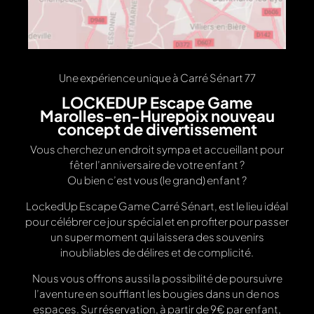
Une expérience unique à Carré Sénart 77
LOCKEDUP Escape Game
Marolles-en-Hurepoix nouveau
concept de divertissement
Vous cherchez un endroit sympa et accueillant pour
fêter l’anniversaire de votre enfant ?
Ou bien c’est vous (le grand) enfant ?
LockedUp Escape Game Carré Sénart, est le lieu idéal
pour célébrer ce jour spécial et en profiter pour passer
un super moment qui laissera des souvenirs
inoubliables de délires et de complicité.
Nous vous offrons aussi la possibilité de poursuivre
l’aventure en soufflant les bougies dans un de nos
espaces. Sur réservation, à partir de 9€ par enfant,