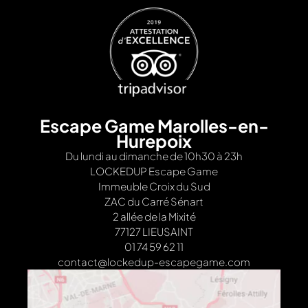
Escape Game Marolles-en-
Hurepoix
Du lundi au dimanche de 10h30 à 23h
LOCKEDUP Escape Game
Immeuble Croix du Sud
ZAC du Carré Sénart
2 allée de la Mixité
77127 LIEUSAINT
01 74 59 62 11
contact@lockedup-escapegame.com