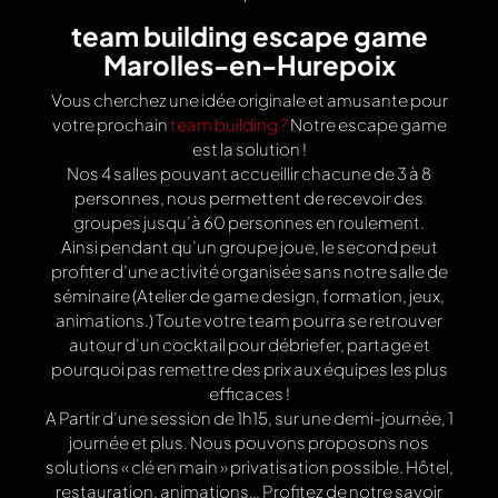
team building escape game
Marolles-en-Hurepoix
Vous cherchez une idée originale et amusante pour
votre prochain
team building ?
Notre escape game
est la solution !
Nos 4 salles pouvant accueillir chacune de 3 à 8
personnes, nous permettent de recevoir des
groupes jusqu’à 60 personnes en roulement.
Ainsi pendant qu’un groupe joue, le second peut
profiter d’une activité organisée sans notre salle de
séminaire (Atelier de game design, formation, jeux,
animations.) Toute votre team pourra se retrouver
autour d’un cocktail pour débriefer, partage et
pourquoi pas remettre des prix aux équipes les plus
efficaces !
A Partir d’une session de 1h15, sur une demi-journée, 1
journée et plus. Nous pouvons proposons nos
solutions « clé en main » privatisation possible. Hôtel,
restauration, animations… Profitez de notre savoir