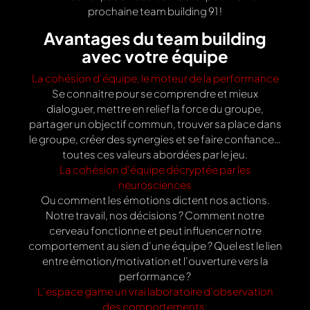
prochaine team building 91 !
Avantages du team building
avec votre équipe
La cohésion d’équipe, le moteur de la performance
Se connaitre pour se comprendre et mieux
dialoguer, mettre en relief la force du groupe,
partager un objectif commun, trouver sa place dans
le groupe, créer des synergies et se faire confiance…
toutes ces valeurs abordées par le jeu.
La cohésion d’équipe décryptée par les
neurosciences
Ou comment les émotions dictent nos actions.
Notre travail, nos décisions ? Comment notre
cerveau fonctionne et peut influencer notre
comportement au sien d’une équipe ? Quel est le lien
entre émotion/motivation et l’ouverture vers la
performance ?
L’espace game un vrai laboratoire d’observation
des comportements.