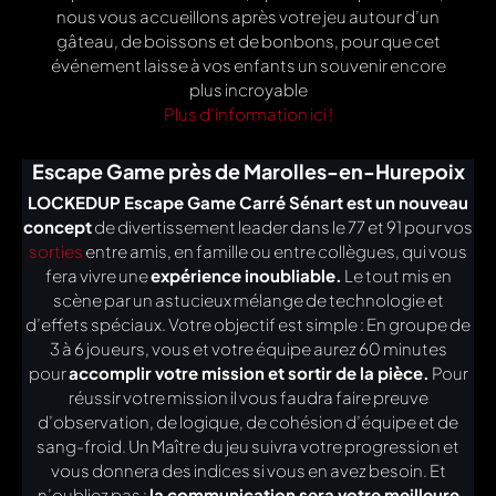
nous vous accueillons après votre jeu autour d’un
gâteau, de boissons et de bonbons, pour que cet
événement laisse à vos enfants un souvenir encore
plus incroyable
Plus d’information ici !
Escape Game près de Marolles-en-Hurepoix
LOCKEDUP Escape Game Carré Sénart est un nouveau
concept
de divertissement leader dans le 77 et 91 pour vos
sorties
entre amis, en famille ou entre collègues, qui vous
fera vivre une
expérience inoubliable.
Le tout mis en
scène par un astucieux mélange de technologie et
d’effets spéciaux. Votre objectif est simple : En groupe de
3 à 6 joueurs, vous et votre équipe aurez 60 minutes
pour
accomplir votre mission et sortir de la pièce.
Pour
réussir votre mission il vous faudra faire preuve
d’observation, de logique, de cohésion d’équipe et de
sang-froid. Un Maître du jeu suivra votre progression et
vous donnera des indices si vous en avez besoin. Et
n’oubliez pas :
la communication sera votre meilleure