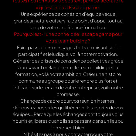
Toutes nos formations débutent par « ce laboratoire
» qu’est le jeu d’Escape game.
Une expérience de cohésion d’équipe vécue
grandeur nature qui servira de point d’appui tout au
long de votre expérience formation.
Pourquoi est-il une bonne idée l’escape game pour
votre team building ?
Faire passer des messages forts en misant sur le
participatif et le ludique, voilà notre motivation.
Générer des prises de conscience collectives grâce
à un savant mélange entre le team building et la
formation, voilà notre ambition. Créer une histoire
commune au groupe pour le rendre plus fort et
efficace sur le terrain de votre entreprise, voilà notre
promesse.
Changez de cadre pour vos réunion internes,
découvrez nos salles qui libéreront les esprits de vos
équipes… Parce que les échanges sont toujours plus
nourris et libérés quand ils se passent dans un lieu où
l’on se sent bien.
N’hésitez pas à nous contacter pour votre