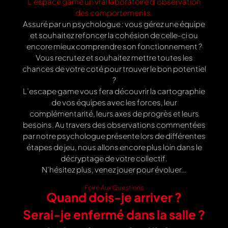
L’espace game un vrai laboratoire d’observation
des comportements.
Assuré par un psychologue : vous gérez une équipe
et souhaitez refoncer la cohésion de celle-ci ou
encore mieux comprendre son fonctionnement ?
Vous recrutez et souhaitez mettre toutes les
chances de votre coté pour trouver le bon potentiel
?
L’escape game vous fera découvrir la cartographie
de vos équipes avec les forces, leur
complémentarité, leurs axes de progrès et leurs
besoins. Au travers des observations commentées
par notre psychologue présente lors de différentes
étapes de jeu, nous allons encore plus loin dans le
décryptage de votre collectif.
N’hésitez plus, venez jouer pour évoluer…
Foire Aux Questions
Quand dois-je arriver ?
Serai-je enfermé dans la salle ?