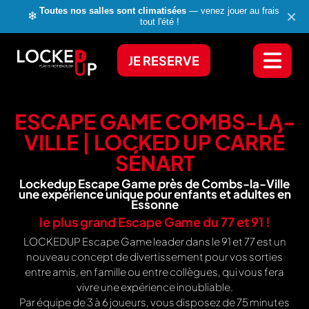
Toutes nos salles sont climatisées
— venez jouer au frais
×
❄
tout l'été !
JE RESERVE
ESCAPE GAME COMBS-LA-
VILLE | LOCKED UP CARRÉ
SÉNART
Lockedup Escape Game près de Combs-la-Ville
une expérience unique pour enfants et adultes en
Essonne
le plus grand Escape Game du
77
et
91
!
LOCKEDUP Escape Game leader dans le 91 et 77 est un
nouveau concept de divertissement pour vos sorties
entre amis, en famille ou entre collègues, qui vous fera
vivre une expérience inoubliable.
Par équipe de 3 à 6 joueurs, vous disposez de 75 minutes