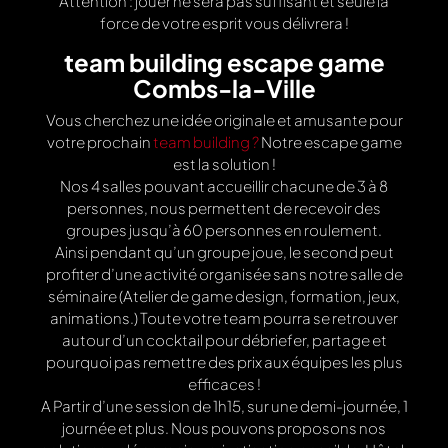
Attention : jouer ne sera pas suffisant et seule la
force de votre esprit vous délivrera !
team building escape game
Combs-la-Ville
Vous cherchez une idée originale et amusante pour
votre prochain
team building ?
Notre escape game
est la solution !
Nos 4 salles pouvant accueillir chacune de 3 à 8
personnes, nous permettent de recevoir des
groupes jusqu’à 60 personnes en roulement.
Ainsi pendant qu’un groupe joue, le second peut
profiter d’une activité organisée sans notre salle de
séminaire (Atelier de game design, formation, jeux,
animations.) Toute votre team pourra se retrouver
autour d’un cocktail pour débriefer, partage et
pourquoi pas remettre des prix aux équipes les plus
efficaces !
A Partir d’une session de 1h15, sur une demi-journée, 1
journée et plus. Nous pouvons proposons nos