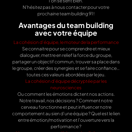
l’on se sent bien.
N’hésitez pas à nous contacter pour votre
prochaine team building 91 !
Avantages du team building
avec votre équipe
La cohésion d’équipe, le moteur de la performance
Se connaitre pour se comprendre et mieux
dialoguer, mettre en relief la force du groupe,
partager un objectif commun, trouver sa place dans
le groupe, créer des synergies et se faire confiance…
toutes ces valeurs abordées par le jeu.
La cohésion d’équipe décryptée par les
neurosciences
Ou comment les émotions dictent nos actions.
Notre travail, nos décisions ? Comment notre
cerveau fonctionne et peut influencer notre
comportement au sien d’une équipe ? Quel est le lien
entre émotion/motivation et l’ouverture vers la
performance ?