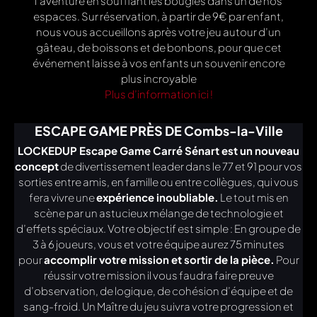
l’aventure en soufflant les bougies dans un de nos
espaces. Sur réservation, à partir de 9€ par enfant,
nous vous accueillons après votre jeu autour d’un
gâteau, de boissons et de bonbons, pour que cet
événement laisse à vos enfants un souvenir encore
plus incroyable
Plus d’information ici !
ESCAPE GAME PRÈS DE Combs-la-Ville
LOCKEDUP Escape Game Carré Sénart est un nouveau
concept
de divertissement leader dans le 77 et 91 pour vos
sorties entre amis, en famille ou entre collègues, qui vous
fera vivre une
expérience inoubliable.
Le tout mis en
scène par un astucieux mélange de technologie et
d’effets spéciaux. Votre objectif est simple : En groupe de
3 à 6 joueurs, vous et votre équipe aurez 75 minutes
pour
accomplir votre mission et sortir de la pièce.
Pour
réussir votre mission il vous faudra faire preuve
d’observation, de logique, de cohésion d’équipe et de
sang-froid. Un Maître du jeu suivra votre progression et