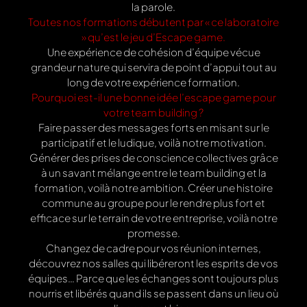
la parole.
Toutes nos formations débutent par « ce laboratoire
» qu’est le jeu d’Escape game.
Une expérience de cohésion d’équipe vécue
grandeur nature qui servira de point d’appui tout au
long de votre expérience formation.
Pourquoi est-il une bonne idée l’escape game pour
votre team building ?
Faire passer des messages forts en misant sur le
participatif et le ludique, voilà notre motivation.
Générer des prises de conscience collectives grâce
à un savant mélange entre le team building et la
formation, voilà notre ambition. Créer une histoire
commune au groupe pour le rendre plus fort et
efficace sur le terrain de votre entreprise, voilà notre
promesse.
Changez de cadre pour vos réunion internes,
découvrez nos salles qui libéreront les esprits de vos
équipes… Parce que les échanges sont toujours plus
nourris et libérés quand ils se passent dans un lieu où