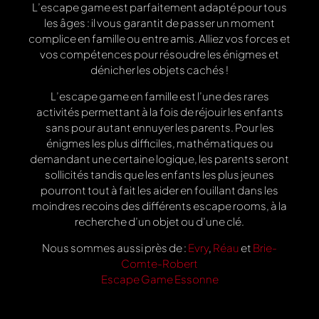
L’escape game est parfaitement adapté pour tous
les âges : il vous garantit de passer un moment
complice en famille ou entre amis. Alliez vos forces et
vos compétences pour résoudre les énigmes et
dénicher les objets cachés !
L’escape game en famille est l’une des rares
activités permettant à la fois de réjouir les enfants
sans pour autant ennuyer les parents. Pour les
énigmes les plus difficiles, mathématiques ou
demandant une certaine logique, les parents seront
sollicités tandis que les enfants les plus jeunes
pourront tout à fait les aider en fouillant dans les
moindres recoins des différents escape rooms, à la
recherche d’un objet ou d’une clé.
Nous sommes aussi près de :
Evry
,
Réau
et
Brie-
Comte-Robert
Escape Game Essonne