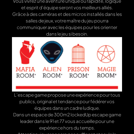
Vous vivrez une aventure unique où rapidité, logique
et esprit d’équipe seront vos meilleurs alliés.
Grâce à des caméras et des micros installés dans les
salles de jeux, votre maître du jeu pourra
communiquer avec les équipes pour les orienter
dans le jeu si besoin.
L’escape game propose une expérience pour tous
publics, original et tendance pour fédérer vos
équipes dans un cadre ludique.
Dans un espace de 300m2 lockedUp escape game
leader dans le 91 et 77 vous accueille pour une
expérience hors du temps.