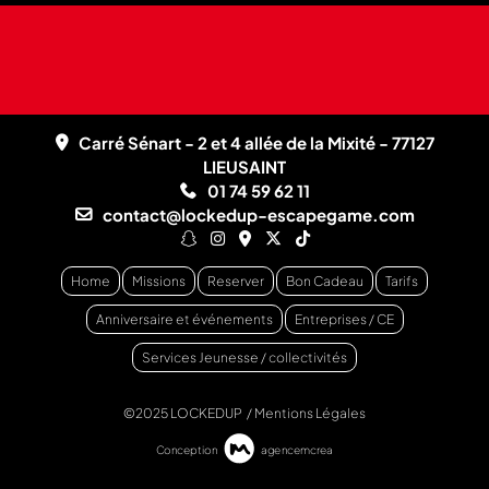
Carré Sénart - 2 et 4 allée de la Mixité - 77127
LIEUSAINT
01 74 59 62 11
contact@lockedup-escapegame.com
Home
Missions
Reserver
Bon Cadeau
Tarifs
Anniversaire et événements
Entreprises / CE
Services Jeunesse / collectivités
©2025 LOCKEDUP /
Mentions Légales
Conception
agence
mcrea