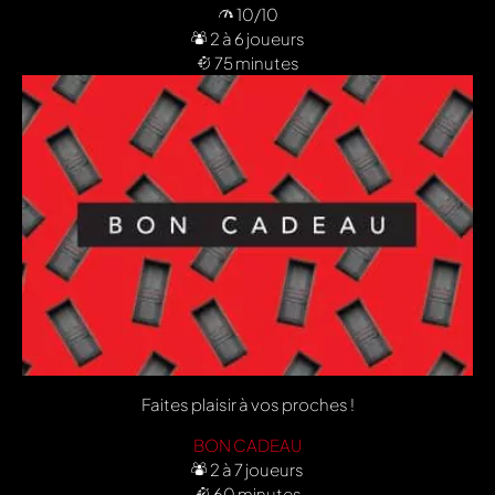
10/10
2 à 6 joueurs
75 minutes
Faites plaisir à vos proches !
BON CADEAU
2 à 7 joueurs
60 minutes