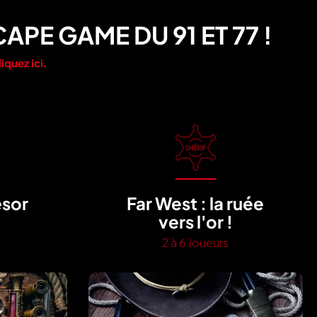
APE GAME DU 91 ET 77 !
liquez ici.
ésor
Far West : la ruée
vers l'or !
2 à 6 Joueurs