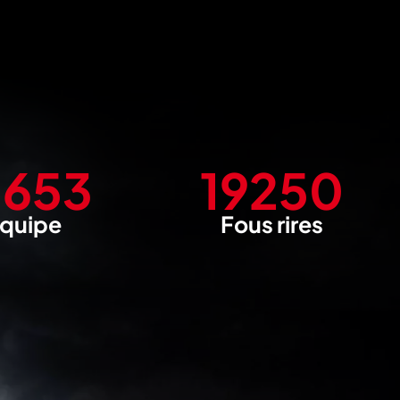
8000
25000
quipe
Fous rires