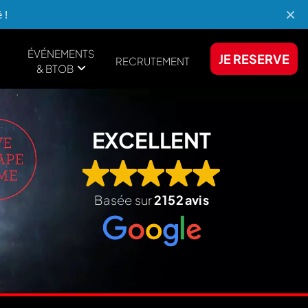
×
 !
ÉVÉNEMENTS
JE RESERVE
RECRUTEMENT
& BTOB
EXCELLENT
Basée sur
2 152 avis