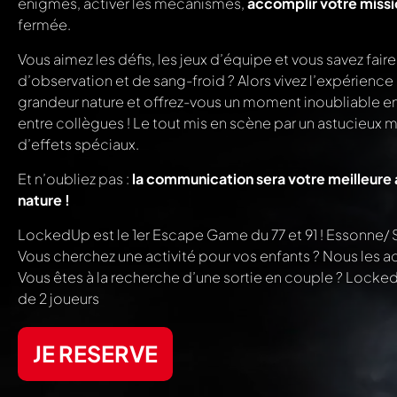
énigmes, activer les mécanismes,
accomplir votre missi
fermée.
Vous aimez les défis, les jeux d’équipe et vous savez fair
d’observation et de sang-froid ? Alors vivez l’expérienc
grandeur nature et offrez-vous un moment inoubliable en 
entre collègues ! Le tout mis en scène par un astucieux
d’effets spéciaux.
Et n’oubliez pas :
la communication sera votre meilleure
nature !
LockedUp est le 1er Escape Game du 77 et 91 ! Essonne/ 
Vous cherchez une activité pour vos enfants ? Nous les ac
Vous êtes à la recherche d’une sortie en couple ? Locked
de 2 joueurs
JE RESERVE