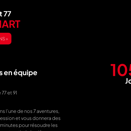
t 77
NART
ANS »
13
s en équipe
J
77 et 91
ns l’une de nos 7 aventures,
ogression et vous donnera des
 minutes pour résoudre les