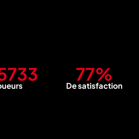
0000
95
%
oueurs
De satisfaction