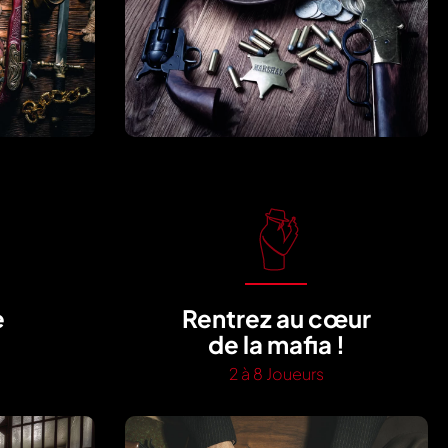
e
Rentrez au cœur
!
de la mafia !
2 à 8 Joueurs