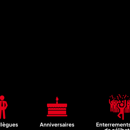
llègues
Anniversaires
Enterrements
de célibat