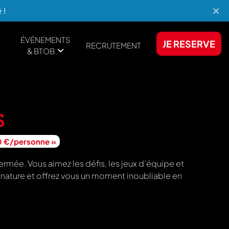
×
 !
ÉVÉNEMENTS
JE RESERVE
RECRUTEMENT
& BTOB
S
20 €/personne »
rmée. Vous aimez les défis, les jeux d’équipe et
r nature et offrez vous un moment inoubliable en