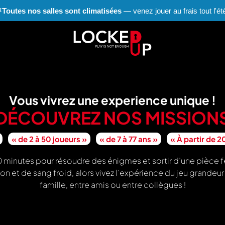
❄
Toutes nos salles sont climatisées
— venez jouer au frais tout l'été
Vous vivrez une experience unique !
DÉCOUVREZ NOS MISSION
« de 2 à 50 joueurs »
« de 7 à 77 ans »
« À partir de 
0 minutes pour résoudre des énigmes et sortir d’une pièce fe
on et de sang froid, alors vivez l’expérience du jeu grandeu
famille, entre amis ou entre collègues !