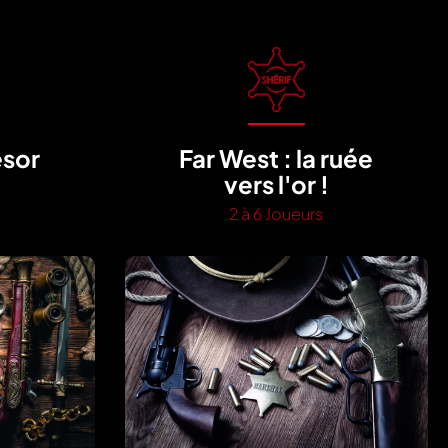
ésor
Far West : la ruée
vers l'or !
2 à 6 Joueurs