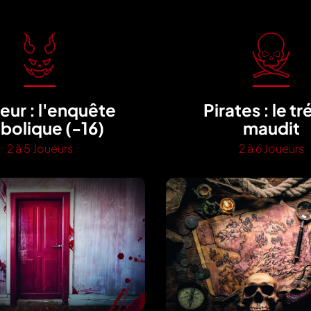
eur : l'enquête
Pirates : le tr
bolique (-16)
maudit
2 à 5 Joueurs
2 à 6 Joueurs