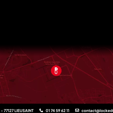
té - 77127 LIEUSAINT
01 74 59 62 11
contact@locke