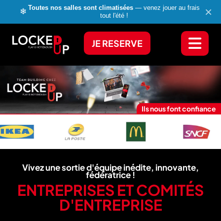
Toutes nos salles sont climatisées
— venez jouer au frais
×
❄
tout l'été !
JE RESERVE
Ils nous font confiance
Vivez une sortie d'équipe inédite, innovante,
fédératrice !
ENTREPRISES ET COMITÉS
D'ENTREPRISE