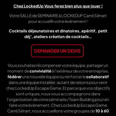
Chez LockedUp Vous ferez bien plus que jouer !
Votre SALLE de SEMINAIRE à LOCKEDUP Carré Sénart
pour accueillir votre événement !
Cocktails déjeunatoires et dinatoires, apéritif, petit
déj’, ateliers création de cocktails…
DEMANDER UN DEVIS
Vous souhaitez récompenser votre équipe, partager un
moment de
convivialité
à l’extérieur de votre entreprise,
fédérer
une nouvelle équipe ou renforcer le
collaboratif
dans une équipe installée ; autant de raisons pour venir
chez LockedUp Escape Game. Et parce que vos objectifs
sont uniques, nous vous accompagnons dans
l’organisation de votre séminaire / Team Building pour en
faire votre évènement. Chez LockedUp Escape Game
Carré Sénart, nous accueillons votre groupes de
10 à 60