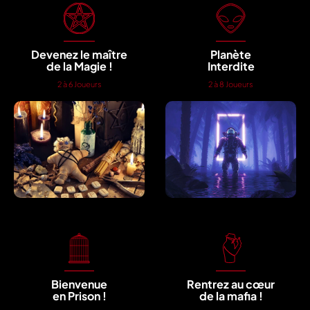
Devenez le maître
Planète
de la Magie !
Interdite
2 à 6 Joueurs
2 à 8 Joueurs
Bienvenue
Rentrez au cœur
en Prison !
de la mafia !