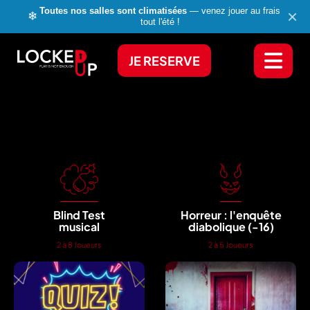
Toutes nos salles sont climatisées
— venez jouer au frais
×
❄
tout l'été !
JE RESERVE
Blind Test
Horreur : l'enquête
musical
diabolique (-16)
2 à 8 Joueurs
2 à 5 Joueurs