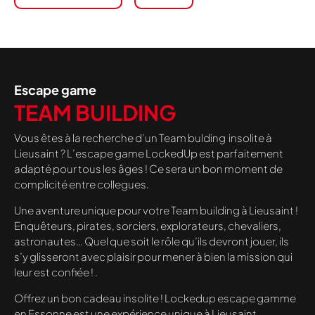
Escape game
TEAM BUILDING
Vous êtes à la recherche d’un Team bulding insolite à
Lieusaint ? L’escape game LockedUp est parfaitement
adapté pour tous les âges ! Ce sera un bon moment de
complicité entre collegues.
Une aventure unique pour votre Team building à Lieusaint !
Enquêteurs, pirates, sorciers, explorateurs, chevaliers,
astronautes… Quel que soit le rôle qu’ils devront jouer, ils
s’y glisseront avec plaisir pour mener à bien la mission qui
leur est confiée ! .
Offrez un bon cadeau insolite ! Lockedup escape gamme
en Essonne est une expérience unique à Lieusaint.