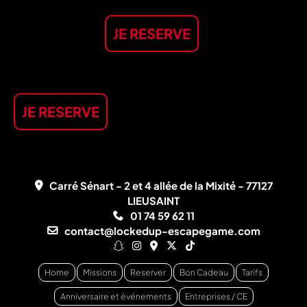
JE RESERVE
JE RESERVE
Carré Sénart - 2 et 4 allée de la Mixité - 77127
LIEUSAINT
01 74 59 62 11
contact@lockedup-escapegame.com
Home
Missions
Reserver
Bon Cadeau
Tarifs
Anniversaire et événements
Entreprises / CE