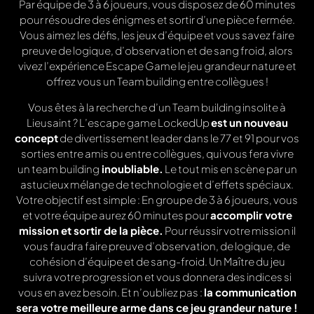
Par équipe de 3 à 6 joueurs, vous disposez de 60 minutes
pour résoudre des énigmes et sortir d’une pièce fermée.
Vous aimez les défis, les jeux d’équipe et vous savez faire
preuve de logique, d’observation et de sang froid, alors
vivez l’expérience Escape Game le jeu grandeur nature et
offrez vous un Team building entre collègues !
Vous êtes à la recherche d’un Team building insolite à
Lieusaint ? L’escape game LockedUp
est un nouveau
concept
de divertissement leader dans le 77 et 91 pour vos
sorties entre amis ou entre collègues, qui vous fera vivre
un team building
inoubliable.
Le tout mis en scène par un
astucieux mélange de technologie et d’effets spéciaux.
Votre objectif est simple : En groupe de 3 à 6 joueurs, vous
et votre équipe aurez 60 minutes pour
accomplir votre
mission et sortir de la pièce.
Pour réussir votre mission il
vous faudra faire preuve d’observation, de logique, de
cohésion d’équipe et de sang-froid. Un Maître du jeu
suivra votre progression et vous donnera des indices si
vous en avez besoin. Et n’oubliez pas :
la communication
sera votre meilleure arme dans ce jeu grandeur nature !