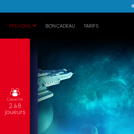
MISSIONS
BON CADEAU
TARIFS
Capacité
2 à 8
joueurs