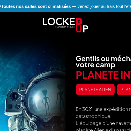
❄
Toutes nos salles sont climatisées
— venez jouer au frais tout l'été
Gentils ou mécha
votre camp
PLANETE IN
PLANÈTE ALIEN
PLA
En 3021, une expédition m
catastrophique.
L’équipage d’une navette
planète Alien a disparu 