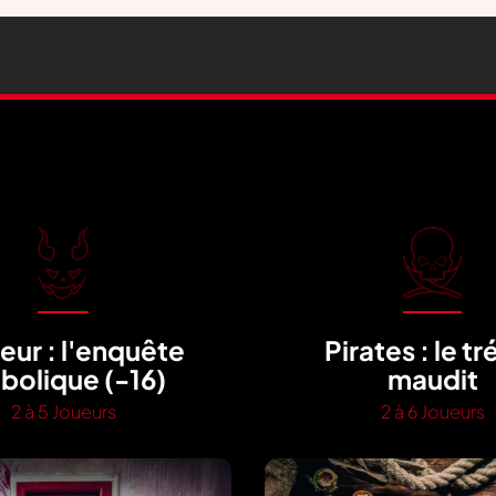
eur : l'enquête
Pirates : le tr
bolique (-16)
maudit
2 à 5 Joueurs
2 à 6 Joueurs