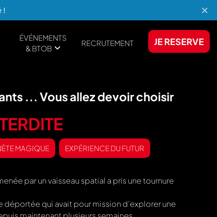
×
 !
ÉVÉNEMENTS
JE RESERVE
RECRUTEMENT
& BTOB
nts ... Vous allez devoir choisir
TERDITE
NÈTE MAGIQUE
EXPÉRIENCE DU FUTUR
enée par un vaisseau spatial a pris une tournure
 déportée qui avait pour mission d’explorer une
depuis maintenant plusieurs semaines.