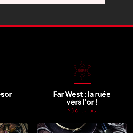
ésor
Far West : la ruée
vers l'or !
2 à 6 Joueurs