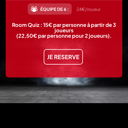
ÉQUIPE DE 6 :
24€/Joueur
Room Quiz : 15€ par personne à partir de 3
joueurs
(22,50€ par personne pour 2 joueurs).
JE RESERVE