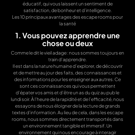
éducatif, qui vous laissent un sentiment de
satisfaction, de bonheur et d’intelligence.
Les 10 principaux avantages des escape rooms pour
la santé
1. Vous pouvez apprendre une
chose ou deux
Comme le dit le vieil adage : nous sommes toujours en
train d’apprendre.
Il est dans la nature humaine d’explorer, de découvrir
et de mettre au jour des faits, des connaissances et
des informations pour les enseigner aux autres. Ce
sont ces connaissances qui vous permettent
d’épater vos amis et d’être un as du quiz au pub le
lundi soir. À l’heure de la rapidité et de l’efficacité, nous
essayons de nous éloigner de la lecture de grands
textes d’information. Au lieu de cela, dans les escape
rooms, nous sommes directement transportés dans
un environnement tangible et immersif. Un
environnement qui nous encourage à interagir