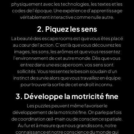
physiquement avec les technologies, les textes et les
codes de l’époque. Une expérience d’apprentissage
véritablement interactive comme nulle autre.
2. Piquez les sens
La beauté des escape rooms est que vous êtes placé
au cœur de l’action. C’est là que vous découvrez les
images, les sons, les arômes et que vous ressentez
l’environnement de cet autre monde. Dès que vous
entrez dans une escape room, vos sens sont
sollicités. Vous ressentez le besoin soudain d’un
instinct de survie alors que vous travaillez en équipe
pour trouver la sortie de cet endroit inconnu.
3. Développe la motricité fine
Les puzzles peuvent même favoriser le
développement de la motricité fine. On parle parfois
de coordination œil-main ou de conscience spatiale.
Au fur et à mesure que nous grandissons, notre
connaissance et notre conscience du monde qui