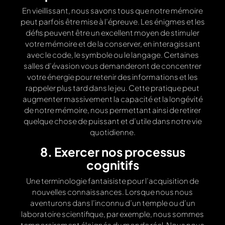
En vieillissant, nous savons tous que notre mémoire
peut parfois être mise à l’épreuve. Les énigmes et les
défis peuvent être un excellent moyen de stimuler
votre mémoire et de la conserver, en interagissant
avec le code, le symbole ou le langage. Certaines
salles d’évasion vous demanderont de concentrer
votre énergie pour retenir des informations et les
rappeler plus tard dans le jeu. Cette pratique peut
augmenter massivement la capacité et la longévité
de notre mémoire, nous permettant ainsi de retirer
quelque chose de puissant et d’utile dans notre vie
quotidienne.
8. Exercer nos processus
cognitifs
Une terminologie fantaisiste pour l’acquisition de
nouvelles connaissances. Lorsque nous nous
aventurons dans l’inconnu d’un temple ou d’un
laboratoire scientifique, par exemple, nous sommes
temporairement éloignés du monde réel. Nous nous