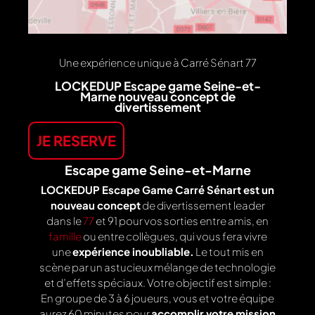
Une expérience unique à Carré Sénart 77
LOCKEDUP Escape game Seine-et-
Marne nouveau concept de
divertissement
JE RESERVE
Escape game Seine-et-Marne
LOCKEDUP Escape Game Carré Sénart est un
nouveau concept
de divertissement leader
dans le
77
et 91 pour vos sorties entre amis, en
famille
ou entre collègues, qui vous fera vivre
une
expérience inoubliable.
Le tout mis en
scène par un astucieux mélange de technologie
et d’effets spéciaux. Votre objectif est simple :
En groupe de 3 à 6 joueurs, vous et votre équipe
aurez 60 minutes pour
accomplir votre mission