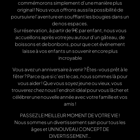
commémorons simplement d’une manière plus
original ! Nous vous offrons aussi la possibilité de
poursuivre l’aventure en soufflant les bougies dans un
de nos espaces.
Sur réservation, à partir de 9€ par enfant, nous vous
accueillons après votre jeu autour d’un gâteau, de
boissons et de bonbons, pour que cet événement
laisse à vos enfants un souvenir encore plus
incroyable
Vous avez un anniversaire à venir ? Êtes-vous prêt à le
fêter ? Parce que si c’est le cas, nous sommes là pour
vous aider ! Que vous soyez jeune ou vieux, vous
trouverez chez nous l’endroit idéal pour vous lâcher et
célébrer une nouvelle année avec votre famille et vos
amis !
PASSEZ LE MEILLEUR MOMENT DE VOTRE VIE !
Nous sommes un divertissement sain pour tous les
âges et UN NOUVEAU CONCEPT DE
DIVERTISSEMENT…