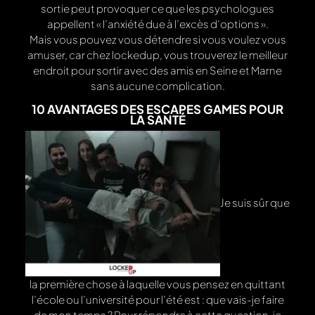
sortie peut provoquer ce que les psychologues
appellent « l’anxiété due à l’excès d’options ».
Mais vous pouvez vous détendre si vous voulez vous
amuser, car chez lockedup, vous trouverez le meilleur
endroit pour sortir avec des amis en Seine et Marne
sans aucune complication.
10 AVANTAGES DES ESCAPES GAMES POUR
LA SANTÉ
Je suis sûr que
la première chose à laquelle vous pensez en quittant
l’école ou l’université pour l’été est : que vais-je faire
de mon temps ? Pour répondre à cette question, je