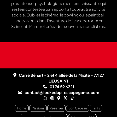
plus intense, psychologiquement enrichissante, qui
reste incontestée par rapport à toute autre activité
sociale. Oubliez le cinéma, le bowling ou le paintball,
lancez-vous dans l’aventure de l’escape room en
Seine-et-Marne et créez des souvenirs inoubliables.
Carré Sénart - 2 et 4 allée de la Mixité - 77127
LIEUSAINT
01 74 59 62 11
contact@lockedup-escapegame.com
Home
Missions
Reserver
Bon Cadeau
Tarifs