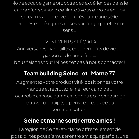
Notre escape game propose des expériences dans le
cadre d’un scénario de film, où vous et votre équipe
serez mis à l’épreuve pour résoudre une série
d’indices et d’énigmes basés sur la logique et le bon
sens…
ÉVÉNEMENTS SPÉCIAUX
Anniversaires, fiançailles, enterrements de vie de
garçon et de jeune fille, …
Nous faisons tout ! N’hésitez pas à nous contacter !
Team building Seine-et-Marne 77
Augmentez votre productivité, positionnez votre
marque et recrutez le meilleur candidat.
LockedUp escape game est conçu pour encourager
le travail d’équipe, la pensée créative et la
communication.
Seine et marne sortir entre amies !
La région de Seine-et-Marne offre tellement de
possibilités pour s’amuser entre amis que parfois, une