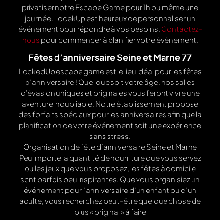
privatiser notre Escape Game pour 1h ou même une
journée. LocekUp est heureux de personnaliser un
événement pour répondre à vos besoins.
Contactez-
nous
pour commencer à planifier votre événement.
Fêtes d’anniversaire Seine et Marne 77
LockedUp escape game est le lieu idéal pour les fêtes
d’anniversaire ! Quel que soit votre âge, nos salles
d’évasion uniques et originales vous feront vivre une
aventure inoubliable. Notre établissement propose
des forfaits spéciaux pour les anniversaires afin que la
planification de votre événement soit une expérience
sans stress.
Organisation de fête d’anniversaire Seine et Marne
Peu importe la quantité de nourriture que vous servez
ou les jeux que vous proposez, les fêtes à domicile
sont parfois peu inspirantes. Que vous organisiez un
événement pour l’anniversaire d’un enfant ou d’un
adulte, vous recherchez peut-être quelque chose de
plus « original » à faire