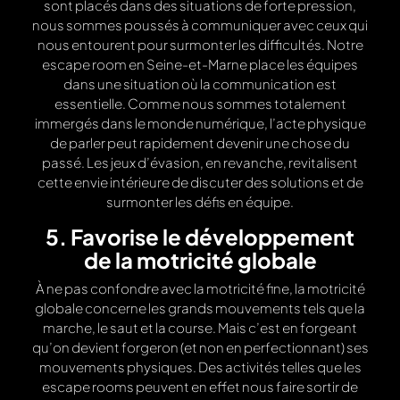
sont placés dans des situations de forte pression,
nous sommes poussés à communiquer avec ceux qui
nous entourent pour surmonter les difficultés. Notre
escape room en Seine-et-Marne place les équipes
dans une situation où la communication est
essentielle. Comme nous sommes totalement
immergés dans le monde numérique, l’acte physique
de parler peut rapidement devenir une chose du
passé. Les jeux d’évasion, en revanche, revitalisent
cette envie intérieure de discuter des solutions et de
surmonter les défis en équipe.
5. Favorise le développement
de la motricité globale
À ne pas confondre avec la motricité fine, la motricité
globale concerne les grands mouvements tels que la
marche, le saut et la course. Mais c’est en forgeant
qu’on devient forgeron (et non en perfectionnant) ses
mouvements physiques. Des activités telles que les
escape rooms peuvent en effet nous faire sortir de