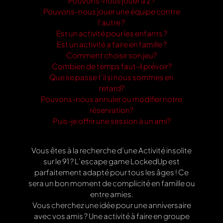
Pouvons-nous jouer à 2 ?
Pouvons-nous jouer une équipe contre
l’autre ?
Est un activité pour les enfants ?
Est un activité a faire en famille ?
Comment choisir son jeu?
Combien de temps faut-il prévoir?
Que se passe t’il si nous sommes en
retard?
Pouvons-nous annuler ou modifier notre
réservation?
Puis-je offrir une session à un ami?
Vous êtes à la recherche d’une Activité insolite
sur le 91 ? L’escape game LockedUp est
parfaitement adapté pour tous les âges ! Ce
sera un bon moment de complicité en famille ou
entre amies.
Vous cherchez une idée pour une anniversaire
avec vos amis ? Une activité à faire en groupe