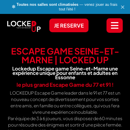
Toutes nos salles sont climatisées
— venez jouer au frais
×
❄
tout l'été !
JE RESERVE
ESCAPE GAME SEINE-ET-
MARNE | LOCKED UP
Lockedup Escape game Seine-et-Marne une
expérience unique pour enfants et adultes en
Essonne
le plus grand Escape Game du 77 et 91 !
LOCKEDUP Escape Game leader dans le 91 et 77 est un
nouveau concept de divertissement pour vos sorties
entre amis, en famille ou entre collègues, qui vous fera
vivre une expérience inoubliable.
Par équipe de 3 à 6 joueurs, vous disposez de 60 minutes
pour résoudre des énigmes et sortir d’une pièce fermée.