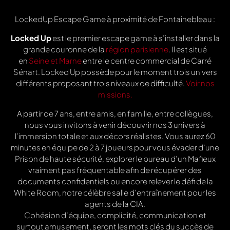
LockedUp Escape Game à proximité de Fontainebleau :
Locked Up
est le premier escape game à s’installer dans la
grande couronne de la
région parisienne
. Il est situé
en
Seine et Marne
entre le centre commercial de Carré
Sénart. Locked Up possède pour le moment trois univers
différents proposant trois niveaux de difficulté.
Voir nos
missions.
A partir de 7 ans, entre amis, en famille, entre collègues,
nous vous invitons à venir découvrir nos 3 univers à
l’immersion totale et aux décors réalistes. Vous aurez 60
minutes en équipe de 2 à 7 joueurs pour vous évader d’une
Prison de haute sécurité, explorer le bureau d’un Mafieux
vraiment pas fréquentable afin de récupérer des
documents confidentiels ou encore relever le défi de la
White Room, notre célèbre salle d’entraînement pour les
agents de la CIA.
Cohésion d’équipe, complicité, communication et
surtout amusement, seront les mots clés du succès de