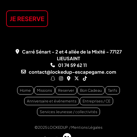
JE RESERVE
Carré Sénart - 2 et 4 allée de la Mixité - 77127
LIEUSAINT
01 74 59 62 11
contact@lockedup-escapegame.com
Home
Missions
Reserver
Bon Cadeau
Tarifs
Anniversaire et événements
Entreprises / CE
Services Jeunesse / collectivités
©2025 LOCKEDUP /
Mentions Légales