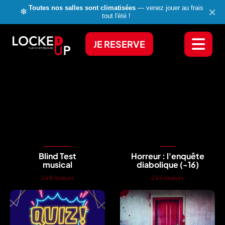
Toutes nos salles sont climatisées
— venez jouer au frais
×
❄
tout l'été !
JE RESERVE
Blind Test
Horreur : l'enquête
musical
diabolique (-16)
2 à 8 Joueurs
2 à 5 Joueurs