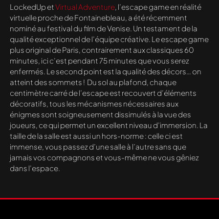
LockedUp et
Virtual Adventure
, l’escape game en réalité
virtuelle proche de Fontainebleau, a été récemment
nominé au festival du film de Venise. Un testament de la
qualité exceptionnel de l’équipe créative. Le escape game
plus original de Paris, contrairement aux classiques 60
minutes, ici c’est pendant 75 minutes que vous serez
enfermés. Le second point est la qualité des décors… on
atteint des sommets ! Du sol au plafond, chaque
centimètre carré de l’escape est recouvert d’éléments
décoratifs, tous les mécanismes nécessaires aux
énigmes sont soigneusement dissimulés à la vue des
joueurs, ce qui permet un excellent niveau d’immersion. La
taille de la salle est aussi un hors-norme : celle ci est
immense, vous passez d’une salle à l’autre sans que
jamais vos compagnons et vous-même ne vous gêniez
dans l’espace.