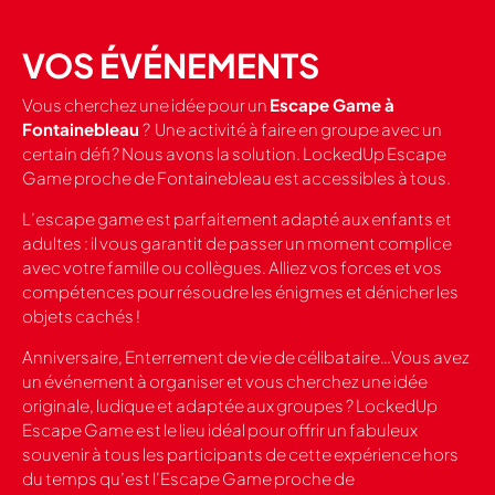
VOS ÉVÉNEMENTS
Vous cherchez une idée pour un
Escape Game à
Fontainebleau
? Une activité à faire en groupe avec un
certain défi ? Nous avons la solution. LockedUp Escape
Game proche de Fontainebleau est accessibles à tous.
L’escape game est parfaitement adapté aux enfants et
adultes : il vous garantit de passer un moment complice
avec votre famille ou collègues. Alliez vos forces et vos
compétences pour résoudre les énigmes et dénicher les
objets cachés !
Anniversaire, Enterrement de vie de célibataire…Vous avez
un événement à organiser et vous cherchez une idée
originale, ludique et adaptée aux groupes ? LockedUp
Escape Game est le lieu idéal pour offrir un fabuleux
souvenir à tous les participants de cette expérience hors
du temps qu’est l’Escape Game proche de